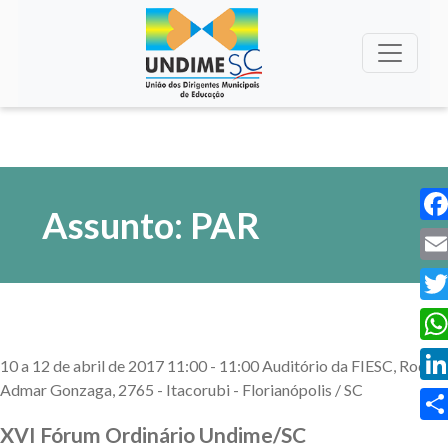
Assunto: PAR
Fac
Ema
Twi
Wha
10
a
12
de abril
de 2017
11:00
-
11:00
Auditório da FIESC, Rod.
Admar Gonzaga, 2765 - Itacorubi -
Florianópolis
/ SC
Lin
XVI Fórum Ordinário Undime/SC
Sha