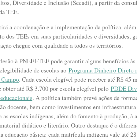
ltos, Diversidade e Inclusão (Secadi), a partir da consu
ada TEE.
irá a coordenação e a implementação da política, além
 dos TEEs em suas particularidades e diversidades, ga
cação chegue com qualidade a todos os territórios.
desão à PNEEI-TEE pode garantir alguns benefícios às 
elegibilidade de escolas ao
Programa Dinheiro Direto 
e Campo
. Cada escola elegível pode receber até R$ 45 mi
e obter até R$ 3.700 por escola elegível pelo
PDDE Dive
oeducacionais
. A política também prevê ações de forma
ção docente, bem como investimentos em infraestrutura 
a as escolas indígenas, além do fomento à produção, à a
material didático e literário. Outro destaque é o diferen
a educação básica: cada matrícula indígena vale até 2