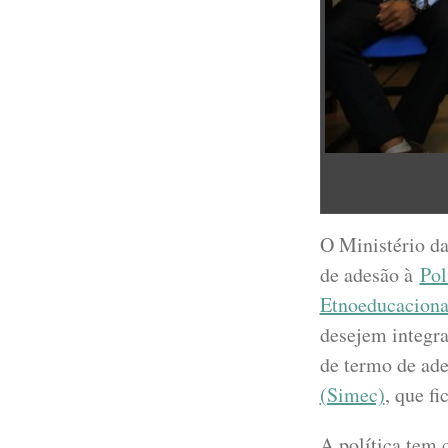
O Ministério da
de adesão à
Pol
Etnoeducacion
desejem integra
de termo de ad
(Simec)
, que f
A política tem 