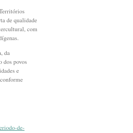
erritórios
ta de qualidade
tercultural, com
dígenas.
a, da
o dos povos
idades e
, conforme
eriodo-de-