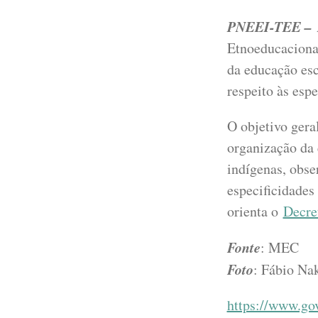
PNEEI-TEE –
A
Etnoeducacionai
da educação esc
respeito às espe
O objetivo geral
organização da 
indígenas, obser
especificidades 
orienta o
Decre
Fonte
: MEC
Foto
: Fábio N
https://www.gov