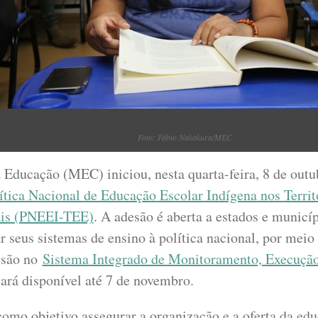
Foto: Fábio Nakakura/MEC
 Educação (MEC) iniciou, nesta quarta-feira, 8 de outu
ítica Nacional de Educação Escolar Indígena nos Territ
ais (PNEEI-TEE)
. A adesão é aberta a estados e municí
r seus sistemas de ensino à política nacional, por meio 
esão no
Sistema Integrado de Monitoramento, Execução
icará disponível até 7 de novembro.
como objetivo assegurar a organização e a oferta da ed