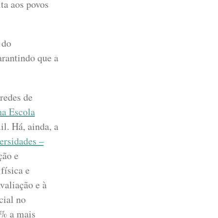
lta aos povos
 do
rantindo que a
redes de
na Escola
l. Há, ainda, a
rsidades –
ção e
física e
valiação e à
cial no
8% a mais