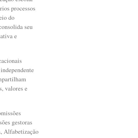
prios processos
eio do
consolida seu
ativa e
cacionais
, independente
ompartilham
s, valores e
omissões
sões gestoras
, Alfabetização