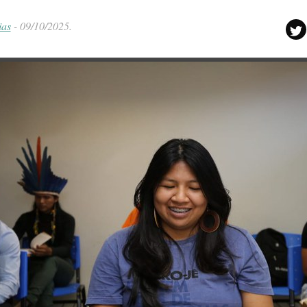
ias
-
09/10/2025
.