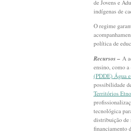
de Jovens e Adu
indígenas de c
O regime garant
acompanhamento
política de edu
Recursos –
A a
ensino, como a 
(PDDE) Água 
possibilidade d
Territórios Etn
profissionaliza
tecnológica par
distribuição de 
financiamento d