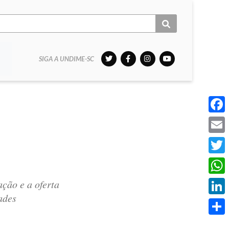
SIGA A UNDIME-SC
Face
Email
Twitt
What
ção e a oferta
ades
Linke
Share