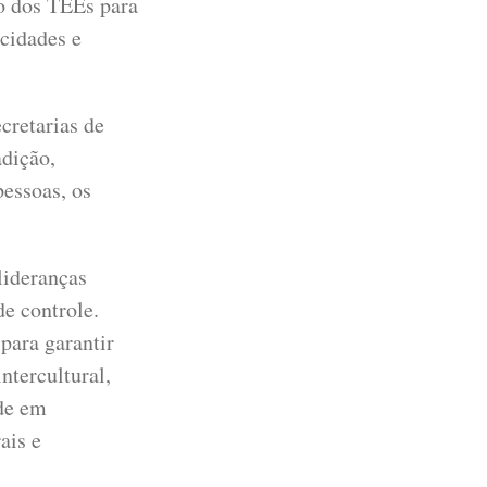
o dos TEEs para
icidades e
cretarias de
adição,
pessoas, os
lideranças
de controle.
para garantir
ntercultural,
de em
ais e