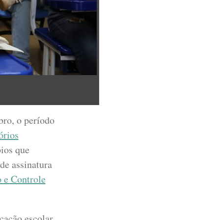
bro, o período
órios
pios que
de assinatura
 e Controle
ucação escolar