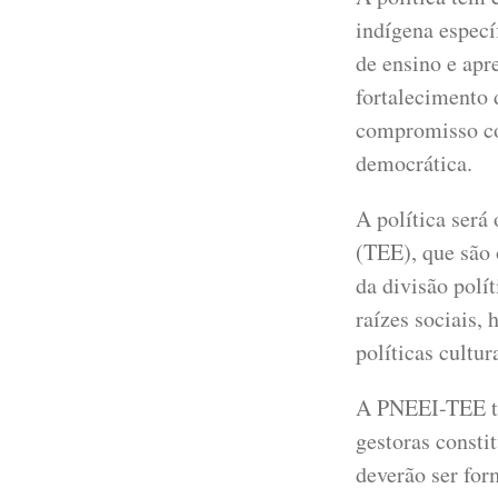
indígena especí
de ensino e apr
fortalecimento 
compromisso co
democrática.
A política será
(TEE), que são 
da divisão polí
raízes sociais, h
políticas cultura
A PNEEI-TEE te
gestoras consti
deverão ser for