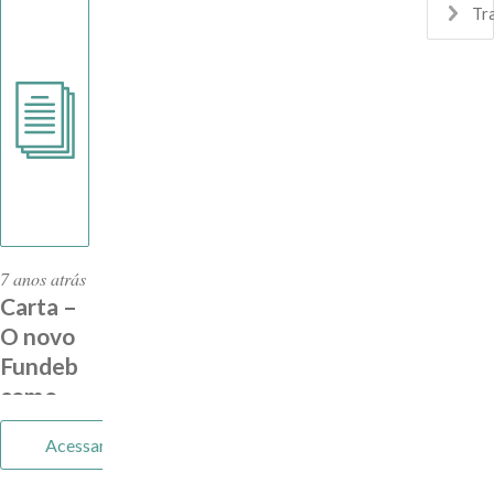
Profissionais
10.134,
Tr
do
de 2019
Magistério
Público
da
Educação
Básica
7 anos atrás
Carta –
O novo
Fundeb
como
mecanismo
Acessar
de
financiamento