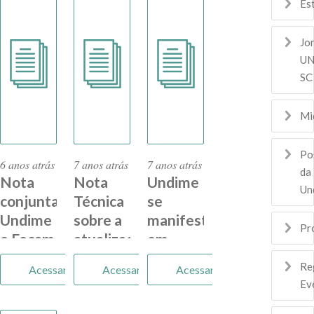
Es
Fundeb
Permanente
Jo
UN
SC
Mi
Po
6 anos atrás
7 anos atrás
7 anos atrás
da
Nota
Nota
Undime
Un
conjunta
Técnica
se
Undime
sobre a
manifesta
Pr
e Fecam
atualização
em
do Piso
relação
Re
Acessar
Acessar
Acessar
Salarial
ao
Ev
para os
Decreto