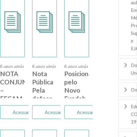
aul
do
En
Fundeb
Mé
para
Pro
financiar
Su
programa
e
social
EJ
Do
6 anos atrás
6 anos atrás
6 anos atrás
NOTA
Nota
Posicionamento
Un
CONJUNTA
Pública
pelo
–
Pela
Novo
Do
FECAM
defesa
Fundeb
E
da
Ed
Acessar
Acessar
Acessar
UNDIME
íntegra
CO
19
da PEC
15/15 –