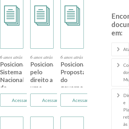
Enco
docu
em:
At
6 anos atrás
6 anos atrás
6 anos atrás
Posicionamento
Posicionamento
Posicionamento
Co
Sistema
pelo
Proposta
do
Nacional
direito a
do
Mu
de
uma
governo
Educação
educação
federal
Di
Acessar
Acessar
Acessar
um
inclusiva
que
e
debate
pretende
Pl
re
urgente
usar
às
recursos