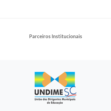
para a
garantia
da
qualidade
da
Parceiros Institucionais
educação