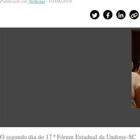
Publicado em
Notícias
-
03/04/2019
.
O segundo dia do 17 º Fórum Estadual da Undime-SC