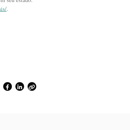
is/
.