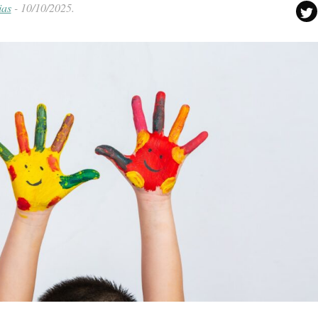
ias
-
10/10/2025
.