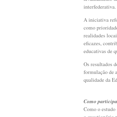
interfederativa.
A iniciativa re
como prioridad
realidades loca
eficazes, contr
educativas de q
Os resultados d
formulação de a
qualidade da Ed
Como participa
Como o estudo é
o questionário 