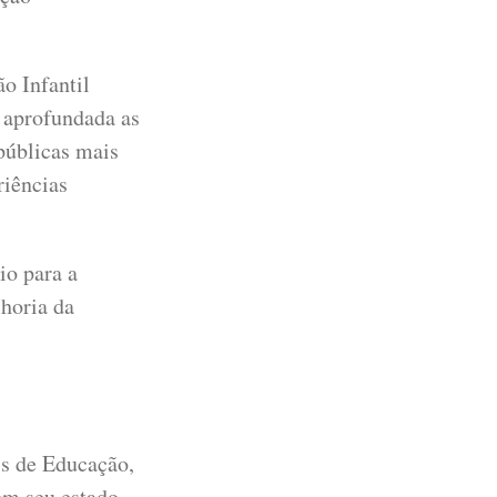
o Infantil
 aprofundada as
 públicas mais
riências
io para a
lhoria da
is de Educação,
em seu estado.