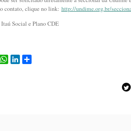
o contato, clique no link:
http://undime.org.br/secciona
 Itaú Social e Plano CDE
ok
il
Twitter
WhatsApp
LinkedIn
Share