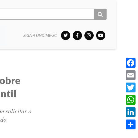
SIGA A UNDIME-SC
Face
sobre
Email
ntil
Twitt
What
m solicitar o
ado
Linke
Share