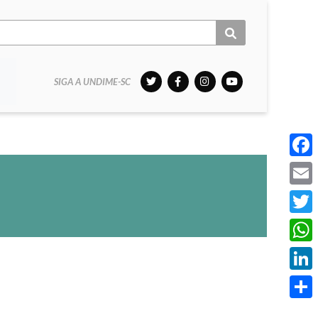
SIGA A UNDIME-SC
Face
Email
Twitt
What
Linke
Share