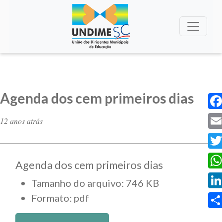
Agenda dos cem primeiros dias
Fac
12 anos atrás
Ema
Twi
Agenda dos cem primeiros dias
Wha
Tamanho do arquivo: 746 KB
Lin
Formato: pdf
Sha