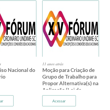
s
11 anos atrás
iso Nacional do
Moção para Criação de
rio
Grupo de Trabalho para
Propor Alternativa(s) na
Aplicação (Lei de
Responsabilidade Fiscal
ar
Acessar
x Fundeb )