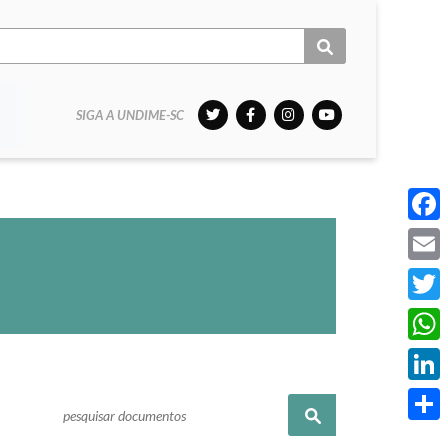
SIGA A UNDIME-SC
Face
Email
Twitt
What
Linke
Pesquisar
Share