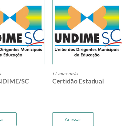
s
11 anos atrás
NDIME/SC
Certidão Estadual
ar
Acessar