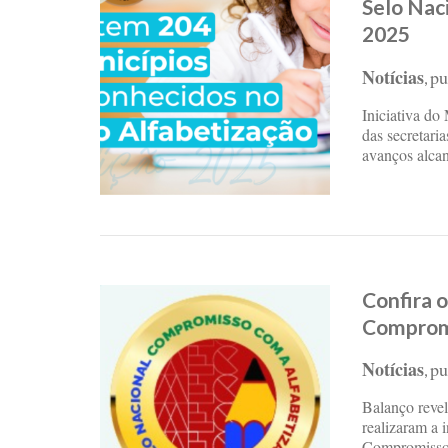
Selo Nac
2025
Notícias
pu
,
Iniciativa do
das secretari
avanços alca
Confira o
Compromi
Notícias
pu
,
Balanço reve
realizaram a 
Compromisso 