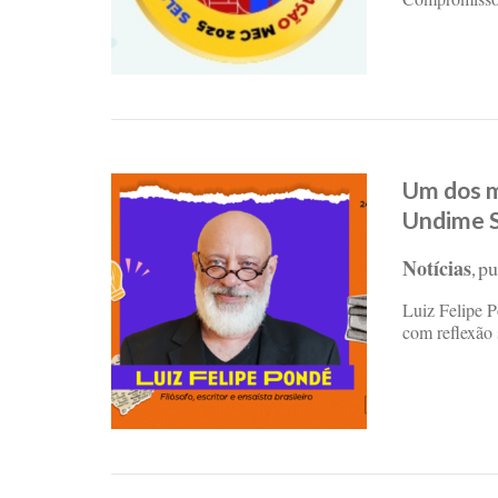
Um dos m
Undime S
Notícias
pu
,
Luiz Felipe P
com reflexão