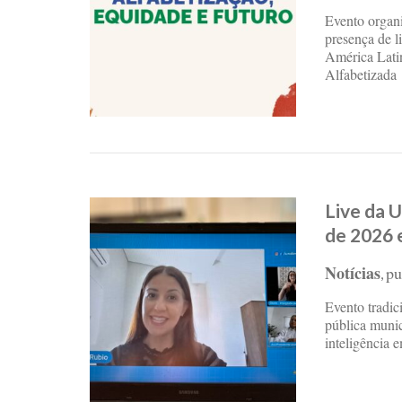
Evento organi
presença de l
América Latin
Alfabetizada
Live da 
de 2026 
Notícias
pu
,
Evento tradic
pública munic
inteligência 