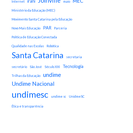
Joinville
MEC
irani
Internet
maio
Ministério da Educação (MEC)
Movimento Santa Catarina pela Educação
PAR
Novo Mais Educação
Parceria
Política de Educação Conectada
Qualidade nas Escolas
Robótica
Santa Catarina
secretaria
Tecnologia
secretário
São José
Século XXI
undime
Trilhas da Educação
Undime Nacional
undimesc
undime sc
UnidmeSC
Ética e transparência