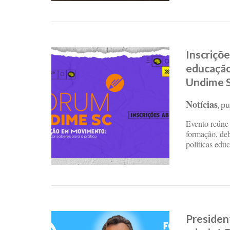
Inscriçõ
educação
Undime 
Notícias
pu
,
Evento reúne 
formação, deb
políticas edu
Presiden