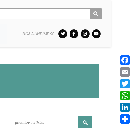
SIGA A UNDIME-SC
Face
Email
Twitt
What
Linke
Pesquisar
Share