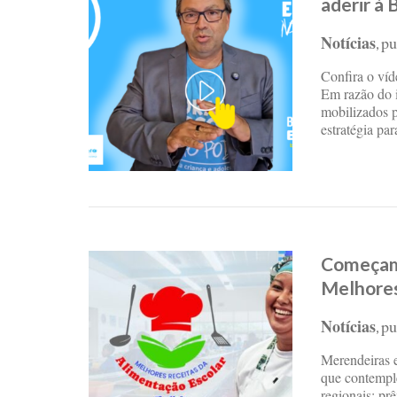
aderir à 
Notícias
pu
,
Confira o víd
Em razão do i
mobilizados p
estratégia pa
Começam 
Melhores
Notícias
pu
,
Merendeiras e
que contemple
regionais; pr