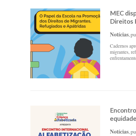
MEC disp
Direitos
Notícias
pu
,
Cadernos apre
migrantes, ref
enfrentamento
Encontro 
equidade
Notícias
pu
,