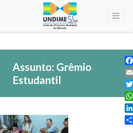
Assunto: Grêmio
Fac
Estudantil
Ema
Twi
Wha
Lin
Sha