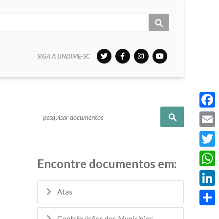
SIGA A UNDIME-SC
Pesquisar
Face
Email
Twitt
Encontre documentos em:
What
Atas
Linke
Share
Contribuições dos Municípios