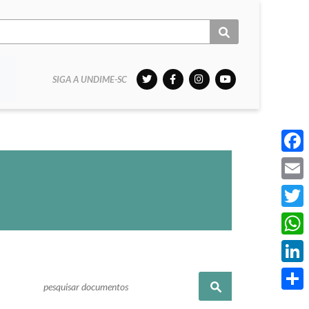
SIGA A UNDIME-SC
Face
Email
Twitt
What
Linke
Pesquisar
Share