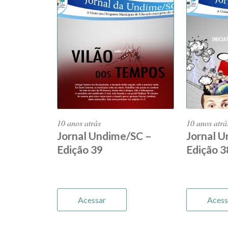
10 anos atrás
10 anos atrá
Jornal Undime/SC –
Jornal 
Edição 39
Edição 3
Acessar
Acess