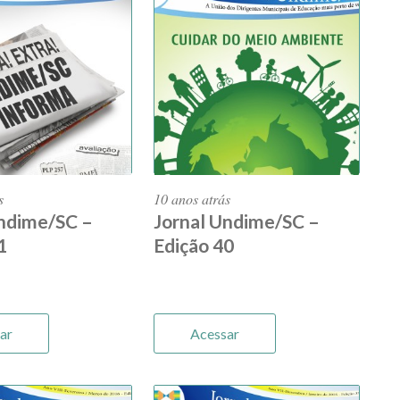
s
10 anos atrás
Undime/SC –
Jornal Undime/SC –
1
Edição 40
ar
Acessar