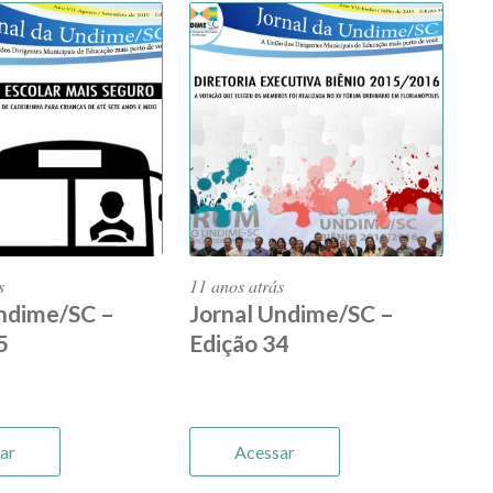
s
11 anos atrás
Undime/SC –
Jornal Undime/SC –
5
Edição 34
ar
Acessar