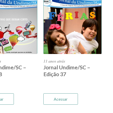
s
11 anos atrás
Undime/SC –
Jornal Undime/SC –
8
Edição 37
ar
Acessar