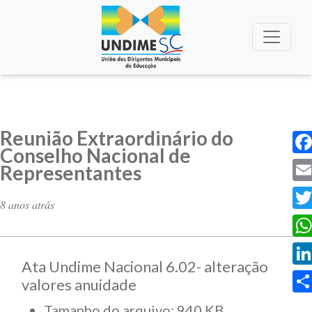
Reunião Extraordinário do
Conselho Nacional de
Fac
Representantes
Ema
8 anos atrás
Twi
Wha
Ata Undime Nacional 6.02- alteração
Lin
valores anuidade
Sha
Tamanho do arquivo: 940 KB