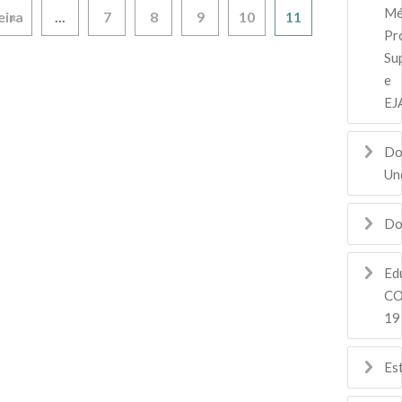
Mé
eira
«
...
7
8
9
10
11
Pro
Su
e
EJ
Do
Un
Do
Ed
CO
19
Es