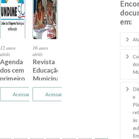
Enco
docu
em:
At
12 anos
16 anos
atrás
atrás
Co
Agenda
Revista
do
dos cem
Educação
Mu
primeiros
Municipal
dias
Di
Acessar
Acessar
e
Pl
re
às
aul
En