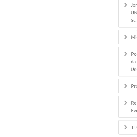
Jo
UN
SC
Mi
Po
da
Un
Pr
Re
Ev
Tr