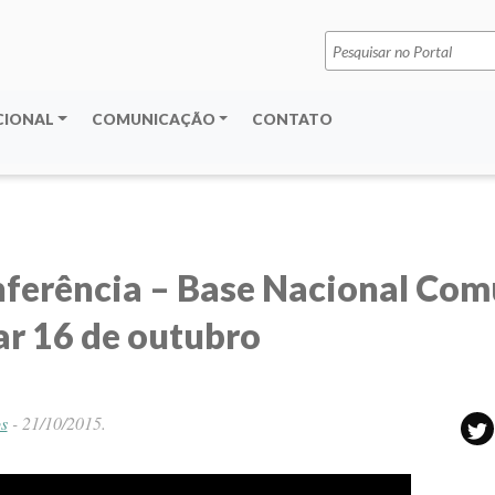
Pesquisar
por:
CIONAL
COMUNICAÇÃO
CONTATO
ferência – Base Nacional Co
ar 16 de outubro
s
-
21/10/2015
.