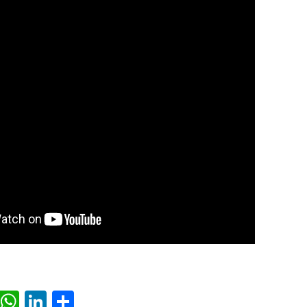
ok
il
Twitter
WhatsApp
LinkedIn
Share