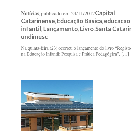
Capital
Notícias
publicado em
24/11/2017
,
Catarinense
Educação Básica
educacao
,
,
infantil
Lançamento
Livro
Santa Catari
,
,
,
undimesc
Na quinta-feira (23) ocorreu o lançamento do livro “Registr
na Educação Infantil: Pesquisa e Prática Pedagógica”, […]