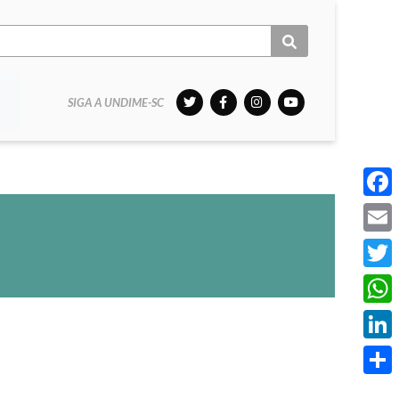
SIGA A UNDIME-SC
Face
Email
Twitt
What
Linke
Share