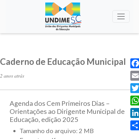
Caderno de Educação Municipal
Fac
2 anos atrás
Ema
Twi
Agenda dos Cem Primeiros Dias –
Wha
Orientações ao Dirigente Municipal de
Educação, edição 2025
Lin
Tamanho do arquivo: 2 MB
Sha