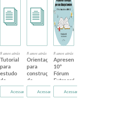
Catarina
8 anos atrás
8 anos atrás
8 anos atrás
Tutorial
Orientações
Apresentações
para
para
10º
estudo
construção
Fórum
do
do
Extraordinário
Currículo
Currículo
da
Acessar
Acessar
Acessar
base
do
Undime/SC
catarinense
Território
Versão
Catarinense