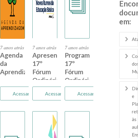
Enco
docu
em:
At
7 anos atrás
7 anos atrás
7 anos atrás
Agenda
Apresentações
Programação
Co
da
17º
17º
do
Aprendizagem
Fórum
Fórum
Mu
Ordinário
Ordinário
da
da
Di
Acessar
Acessar
Acessar
Undime/SC
Undime/SC
e
2019
Pl
re
às
aul
En