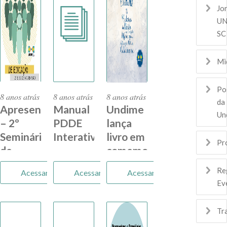
Jo
UN
SC
Mi
Po
8 anos atrás
8 anos atrás
8 anos atrás
da
Apresentações
Manual
Undime
Un
– 2º
PDDE
lança
Seminário
Interativo
livro em
Pr
de
comemoração
Educação
aos 30
Re
Acessar
Acessar
Acessar
da
anos de
Ev
Undime/SC
atuação
em
Tr
Santa