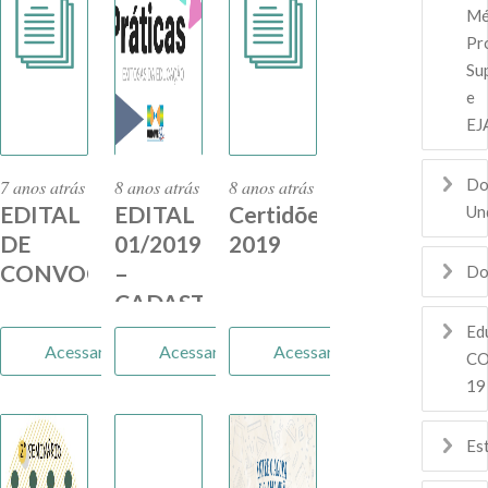
Mé
Pro
Su
e
EJ
Do
7 anos atrás
8 anos atrás
8 anos atrás
EDITAL
EDITAL
Certidões
Un
DE
01/2019
2019
CONVOCAÇÃO
–
Do
–
CADASTRO
ELEIÇÃO
PRÁTICAS
Ed
Acessar
Acessar
Acessar
17º
EXITOSAS
CO
19
FÓRUM
ORDINÁRIO
Es
DA
UNDIME/SC