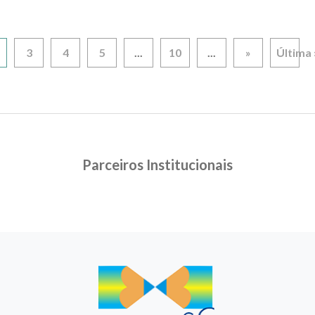
0
3
4
5
...
10
...
»
Última 
Parceiros Institucionais