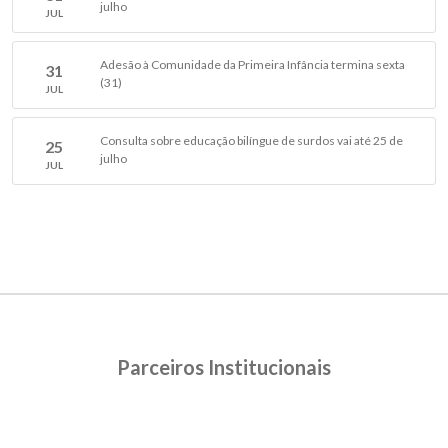
julho
JUL
Adesão à Comunidade da Primeira Infância termina sexta
31
(31)
JUL
Consulta sobre educação bilíngue de surdos vai até 25 de
25
julho
JUL
Parceiros Institucionais