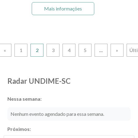
Mais informações
«
1
2
3
4
5
...
»
Últ
Radar UNDIME-SC
Nessa semana:
Nenhum evento agendado para essa semana.
Próximos: