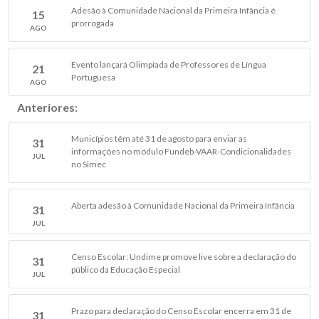
Adesão à Comunidade Nacional da Primeira Infância é
15
prorrogada
AGO
Evento lançará Olimpíada de Professores de Língua
21
Portuguesa
AGO
Anteriores:
Municípios têm até 31 de agosto para enviar as
31
informações no módulo Fundeb-VAAR-Condicionalidades
JUL
no Simec
Aberta adesão à Comunidade Nacional da Primeira Infância
31
JUL
Censo Escolar: Undime promove live sobre a declaração do
31
público da Educação Especial
JUL
Prazo para declaração do Censo Escolar encerra em 31 de
31