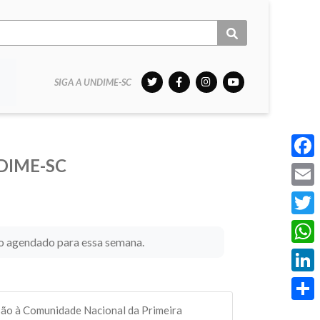
SIGA A UNDIME-SC
DIME-SC
Face
Email
Twitt
 agendado para essa semana.
What
Linke
ão à Comunidade Nacional da Primeira
Share