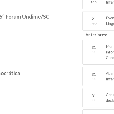
Infâ
AGO
: 6º Fórum Undime/SC
Even
21
Líng
AGO
Anteriores:
Muni
31
info
JUL
Cond
ocrática
Aber
31
Infâ
JUL
Cens
31
decl
JUL