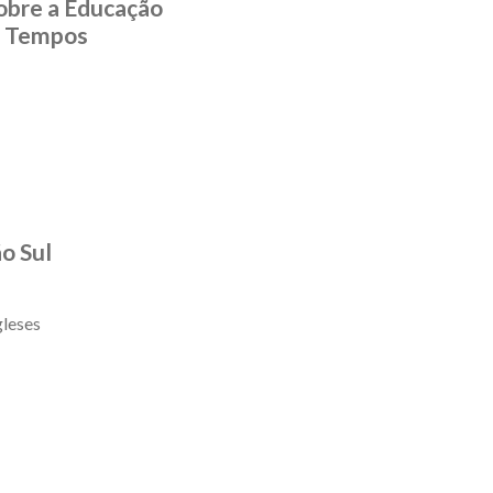
obre a Educação
s Tempos
o Sul
gleses