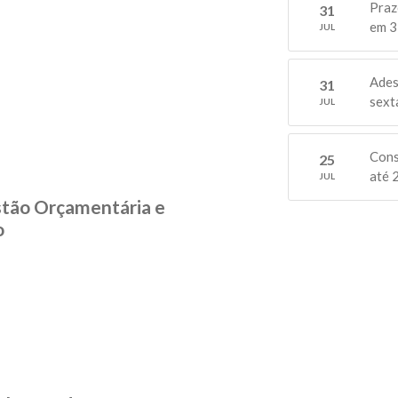
Praz
31
em 3
JUL
Ades
31
sext
JUL
Cons
25
até 
JUL
estão Orçamentária e
o