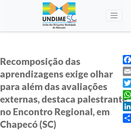
Recomposição das
Fac
aprendizagens exige olhar
Ema
para além das avaliações
Twi
externas, destaca palestrante
Wha
no Encontro Regional, em
Lin
Chapecó (SC)
Sha