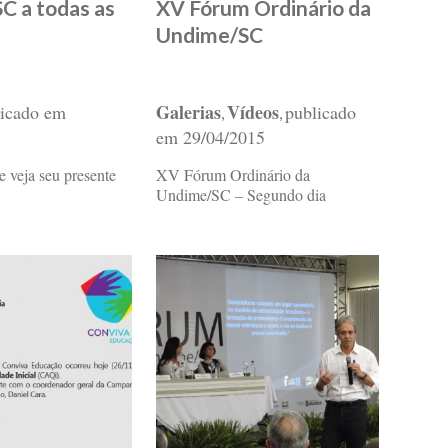
C a todas as
XV Fórum Ordinário da
Undime/SC
Galerias
Vídeos
licado em
publicado
,
,
em
29/04/2015
e veja seu presente
XV Fórum Ordinário da
Undime/SC – Segundo dia