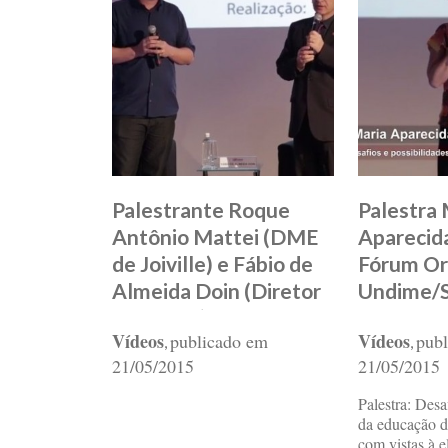
Palestrante Roque
Palestra 
Antônio Mattei (DME
Aparecid
de Joiville) e Fábio de
Fórum Or
Almeida Doin (Diretor
Undime/
da Escola)
Vídeos
Vídeos
publicado em
pub
,
,
21/05/2015
21/05/2015
Palestra: Desa
da educação d
com vistas à 