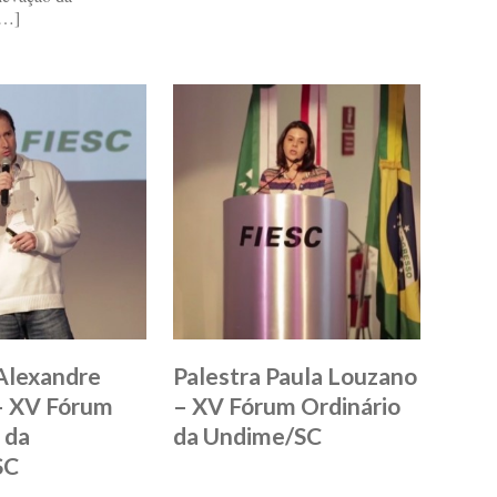
[…]
 Alexandre
Palestra Paula Louzano
– XV Fórum
– XV Fórum Ordinário
 da
da Undime/SC
SC