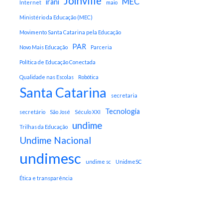
Joinville
MEC
irani
Internet
maio
Ministério da Educação (MEC)
Movimento Santa Catarina pela Educação
PAR
Novo Mais Educação
Parceria
Política de Educação Conectada
Qualidade nas Escolas
Robótica
Santa Catarina
secretaria
Tecnologia
secretário
São José
Século XXI
undime
Trilhas da Educação
Undime Nacional
undimesc
undime sc
UnidmeSC
Ética e transparência