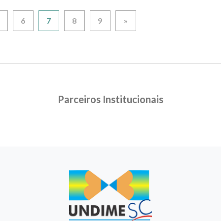
6
7
8
9
»
Parceiros Institucionais