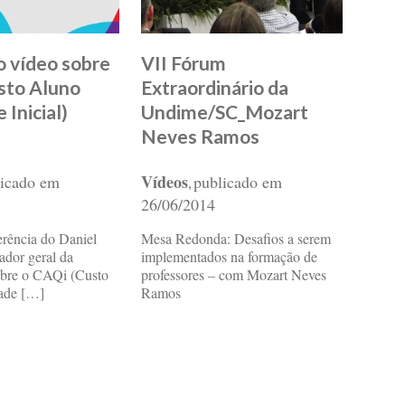
o vídeo sobre
VII Fórum
sto Aluno
Extraordinário da
 Inicial)
Undime/SC_Mozart
Neves Ramos
Vídeos
licado em
publicado em
,
26/06/2014
erência do Daniel
Mesa Redonda: Desafios a serem
ador geral da
implementados na formação de
bre o CAQi (Custo
professores – com Mozart Neves
ade […]
Ramos