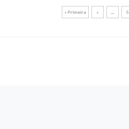
« Primeira
«
...
5