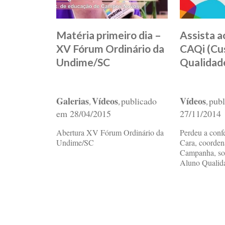
Matéria primeiro dia –
Assista a
XV Fórum Ordinário da
CAQi (Cu
Undime/SC
Qualidade
Galerias
Vídeos
Vídeos
publicado
pub
,
,
,
em
28/04/2015
27/11/2014
Abertura XV Fórum Ordinário da
Perdeu a conf
Undime/SC
Cara, coorden
Campanha, so
Aluno Qualid