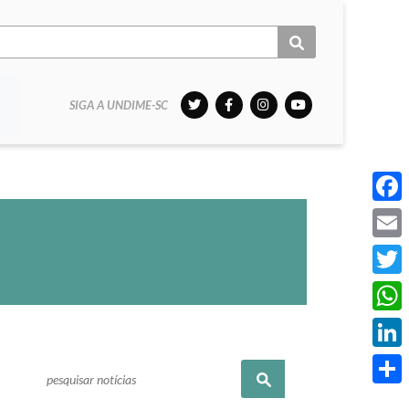
SIGA A UNDIME-SC
Face
Email
Twitt
What
Linke
Pesquisar
Share