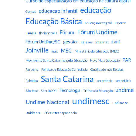
Curso de especialização em educação na cultura digital
educação
educacao infantil
Cursos
Educação Básica
Educação Integral
Esporte
Fórum Undime
Fórum
Família
florianópolis
Fórum Undime/SC
gestão
irani
Ingleses
Internet
Joinville
MEC
maio
Ministério da Educação (MEC)
PAR
Movimento Santa Catarina pela Educação
Novo Mais Educação
Parceria
Política de Educação Conectada
Qualidade nas Escolas
Santa Catarina
Robótica
secretaria
secretário
undime
Tecnologia
São José
Século XXI
Trilhas da Educação
undimesc
Undime Nacional
undime sc
UnidmeSC
Ética e transparência