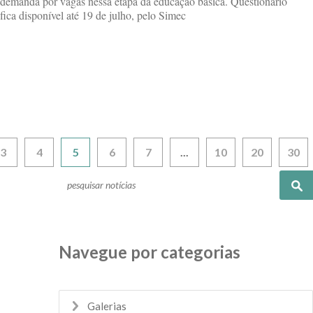
demanda por vagas nessa etapa da educação básica. Questionário
fica disponível até 19 de julho, pelo Simec
3
4
5
6
7
...
10
20
30
Pesquisar
Navegue por categorias
Galerias